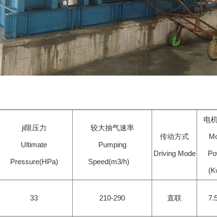
：
电
ji限压力
较大抽气速率
传动方式
Mo
Ultimate
Pumping
Driving Mode
Po
Pressure(HPa)
Speed(m3/h)
(
33
210-290
直联
7.